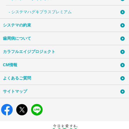
- システマハグキプラスプレミアム
システマの約束
歯周病について
カラフルエイジプロジェクト
CM情報
よくあるご質問
サイトマップ
歯周病のチェック
歯周病の解説
歯周病の豆知識
製品ラインアップ
製品ラインアップ
製品ラインアップ
歯周病セルフチェック
歯周病(歯肉炎・歯周炎)とは
歯周病お悩み相談室
システマEXハミガキ
システマハグキプラスハミガキ
システマハグキプラスプレミアムハミガキ
歯周病の原因
お口の健康コラム