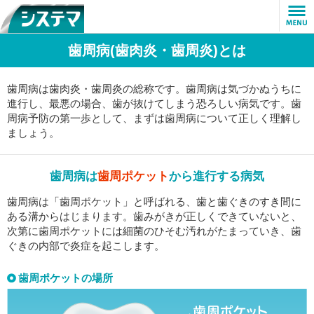
歯周病(歯肉炎・歯周炎)とは
TOP
ブランドラインアップ
歯周病は歯肉炎・歯周炎の総称です。歯周病は気づかぬうちに
進行し、最悪の場合、歯が抜けてしまう恐ろしい病気です。歯
- システマ
周病予防の第一歩として、まずは歯周病について正しく理解し
ましょう。
- システマハグキプラス
歯周病は
歯周ポケット
から進行する病気
- システマハグキプラスプレミアム
歯周病は「歯周ポケット」と呼ばれる、歯と歯ぐきのすき間に
システマの約束
ある溝からはじまります。歯みがきが正しくできていないと、
次第に歯周ポケットには細菌のひそむ汚れがたまっていき、歯
ぐきの内部で炎症を起こします。
歯周病について
歯周ポケットの場所
CM情報
よくあるご質問