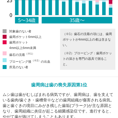
対象歯のない者
（※1）歯石の沈着の項には、歯周
歯周ポケット6mm以上
ポケットが4mm以上の者は含まな
歯周ポケット
い。
4mm以上6mm未満
（※2）プロービング：歯周ポケッ
（※1）
歯石の沈着
トの深さを専門の器具で測るこ
（※2）
プロービング後
の出血
と。
所見のない者
歯周病は歯の喪失原因第1位
ムシ歯は歯がむしばまれる病気ですが、歯周病は、歯を支えて
いる歯肉/歯ぐき・歯槽骨※などの歯周組織が傷害される病気。
歯と歯ぐきの境目にみがき残した歯垢(プラーク)が主な原因と
なり、歯周組織に炎症が起こる細菌感染症です。進行すると、
やがて歯が抜けてしまうこともあります。