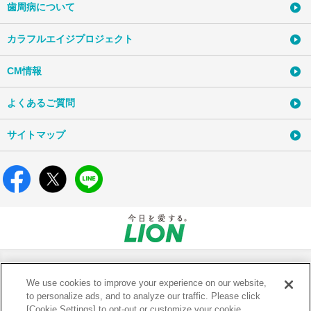
歯周病について
カラフルエイジプロジェクト
CM情報
よくあるご質問
サイトマップ
歯周病のチェック
歯周病の解説
歯周病の豆知識
製品ラインアップ
製品ラインアップ
製品ラインアップ
歯周病セルフチェック
歯周病(歯肉炎・歯周炎)とは
歯周病お悩み相談室
システマEXハミガキ
システマハグキプラスハミガキ
システマハグキプラスプレミアムハミガキ
歯周病の原因
お口の健康コラム
システマEXWハミガキ
システマハグキプラスSハミガキ
システマハグキプラスプレミアムハミガキ
歯周病の進行と症状
よくばりな美白
|
|
会社概要
利用規約
デンターシステマハミガキ
システマハグキプラスWハミガキ
|
ウェブアクセシビリティ方針
歯周病と口臭
We use cookies to improve your experience on our website,
システマハグキプラスプレミアム
|
個人情報等の保護について
to personalize ads, and to analyze our traffic. Please click
デンタルリンス
システマEXデンタルリンス
システマ ハグキプラス ジェルハミガキ
|
利用者情報の外部送信ポリシー
[Cookie Settings] to opt-out or customize your cookie