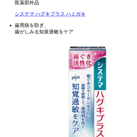
医薬部外品
システマ ハグキプラス ハミガキ
歯周病を防ぎ、
歯がしみる知覚過敏をケア