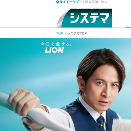
歯周病プラークまで徹底殺菌・除去
サイトマップ
TOP
>
システマTOP