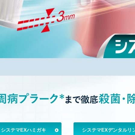
システマEX
ハミガキ
システマEX
デンタルリ