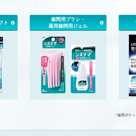
歯間用ブラシ・
フト
薬用歯間用ジェル
*歯周ポケッ