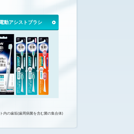
電動アシスト
ブラシ
ト内の歯垢(歯周病菌を含む菌の集合体)